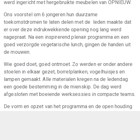
werd ingericht met hergebruikte meubelen van OPNIEUW.
Ons voorstel om 6 jongeren hun duurzame
toekomstdromen te laten delen met de leden maakte dat
er over deze indrukwekkende opening nog lang werd
nagepraat. Na een inspirerend plenair programma en een
goed verzorgde vegetarische lunch, gingen de handen uit
de mouwen.
Wie goed doet, goed ontmoet. Zo werden er onder andere
stoelen in elkaar gezet, borrelplanken, vogelhuisjes en
lampen gemaakt. Alle materialen kregen na de ledendag
een goede bestemming in de mienskip. De dag werd
afgesloten met boeiende werksessies in compacte teams.
De vorm en opzet van het programma en de open houding
van de ruim 150 aanwezigen zorgde er voor dat woorden
omgezet werden in circulaire daden. Op deze bijzondere
ledendag werd gezamenlijk de lijnen uitgezet naar een
duurzame, circulaire toekomst, waarin we vanuit brede